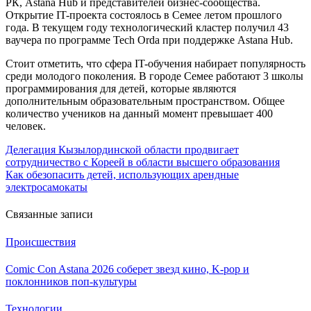
РК, Astana Hub и представителей бизнес-сообщества.
Открытие IT-проекта состоялось в Семее летом прошлого
года. В текущем году технологический кластер получил 43
ваучера по программе Tech Orda при поддержке Astana Hub.
Стоит отметить, что сфера IT-обучения набирает популярность
среди молодого поколения. В городе Семее работают 3 школы
программирования для детей, которые являются
дополнительным образовательным пространством. Общее
количество учеников на данный момент превышает 400
человек.
Навигация
Делегация Кызылординской области продвигает
сотрудничество с Кореей в области высшего образования
по
Как обезопасить детей, использующих арендные
записям
электросамокаты
Связанные записи
Происшествия
Comic Con Astana 2026 соберет звезд кино, K-pop и
поклонников поп-культуры
Технологии