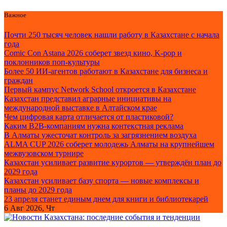
Перейти
Важное
к
содержанию
Почти 250 тысяч человек нашли работу в Казахстане с начала
года
Comic Con Astana 2026 соберет звезд кино, K-pop и
поклонников поп-культуры
Более 50 ИИ-агентов работают в Казахстане для бизнеса и
граждан
Первый кампус Network School откроется в Казахстане
Казахстан представил аграрные инициативы на
международной выставке в Алтайском крае
Чем цифровая карта отличается от пластиковой?
Каким B2B-компаниям нужна контекстная реклама
В Алматы ужесточат контроль за загрязнением воздуха
ALMA CUP 2026 соберет молодежь Алматы на крупнейшем
межвузовском турнире
Казахстан усиливает развитие курортов — утверждён план до
2029 года
Казахстан усиливает базу спорта — новые комплексы и
планы до 2029 года
23 апреля станет единым днем для книги и библиотекарей
6
Авг 2026, Чт