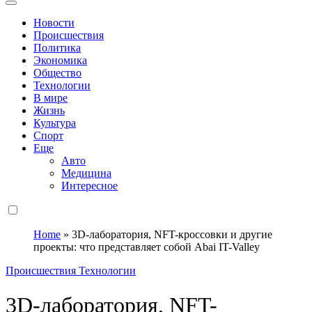
Новости Казахстана: последние события и тенденции
FoxWatch.kz
Новости
Происшествия
Политика
Экономика
Общество
Технологии
В мире
Жизнь
Культура
Спорт
Еще
Авто
Медицина
Интересное
Home
»
3D-лаборатория, NFT-кроссовки и другие
проекты: что представляет собой Abai IT-Valley
Происшествия
Технологии
3D-лаборатория, NFT-