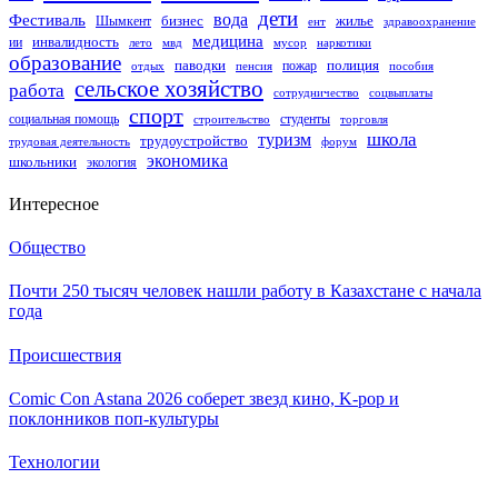
дети
вода
Фестиваль
бизнес
жилье
Шымкент
здравоохранение
ент
медицина
инвалидность
ии
мвд
мусор
лето
наркотики
образование
паводки
полиция
пожар
отдых
пенсия
пособия
сельское хозяйство
работа
сотрудничество
соцвыплаты
спорт
социальная помощь
студенты
строительство
торговля
школа
туризм
трудоустройство
форум
трудовая деятельность
экономика
школьники
экология
Интересное
Общество
Почти 250 тысяч человек нашли работу в Казахстане с начала
года
Происшествия
Comic Con Astana 2026 соберет звезд кино, K-pop и
поклонников поп-культуры
Технологии